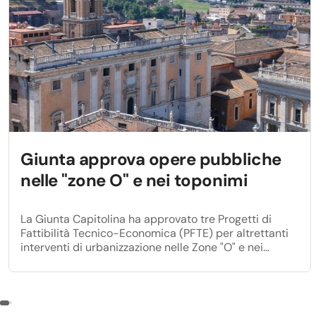
Giunta approva opere pubbliche
nelle "zone O" e nei toponimi
La Giunta Capitolina ha approvato tre Progetti di
Fattibilità Tecnico-Economica (PFTE) per altrettanti
interventi di urbanizzazione nelle Zone "O" e nei
Toponimi della città, destinando complessivamente
oltre 1 milione di euro alla realizzazione di opere
pubbliche.