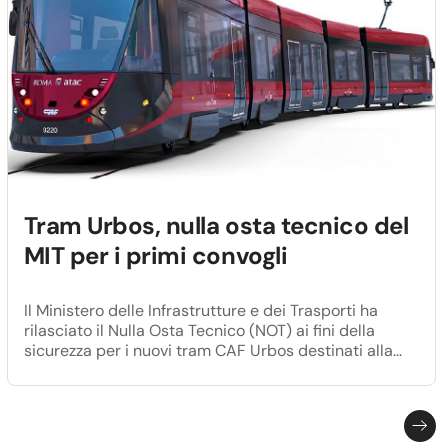
Tram Urbos, nulla osta tecnico del
MIT per i primi convogli
Il Ministero delle Infrastrutture e dei Trasporti ha
rilasciato il Nulla Osta Tecnico (NOT) ai fini della
sicurezza per i nuovi tram CAF Urbos destinati alla
rete di Roma Capitale. "Si tratta di un provvedimento
che certifica la conformità del progetto dei nuovi
convogli di ultima generazione e consente di
proseguire verso la loro effettiva immissione in