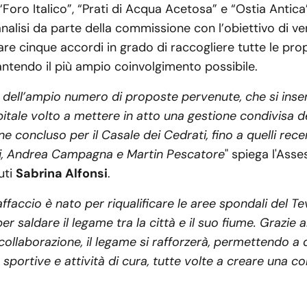
“Foro Italico”, “Prati di Acqua Acetosa” e “Ostia Antica
alisi da parte della commissione con l’obiettivo di verif
rare cinque accordi in grado di raccogliere tutte le pr
antendo il più ampio coinvolgimento possibile.
dell’ampio numero di proposte pervenute, che si inser
le volto a mettere in atto una gestione condivisa de
ne concluso per il Casale dei Cedrati, fino a quelli rece
i, Andrea Campagna e Martin Pescatore
" spiega l'Asse
uti
Sabrina Alfonsi
.
affaccio è nato per riqualificare le aree spondali del T
r saldare il legame tra la città e il suo fiume. Grazie 
i collaborazione, il legame si rafforzerà, permettendo a 
li, sportive e attività di cura, tutte volte a creare una c