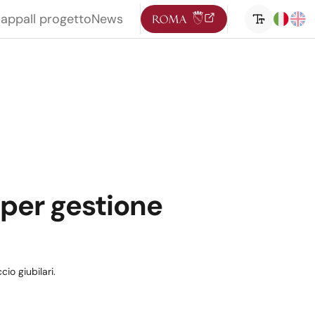
mappa
Il progetto
News
 per gestione
io giubilari.