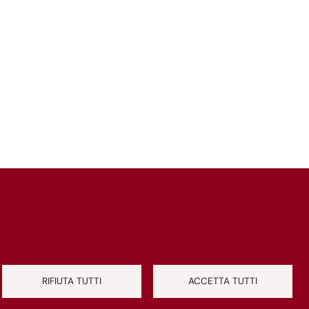
servizio" ha dichiarato l’assessore alla
Mobilità, Eugenio Patanè .
Iscriviti al canale WhatsApp
RIFIUTA TUTTI
ACCETTA TUTTI