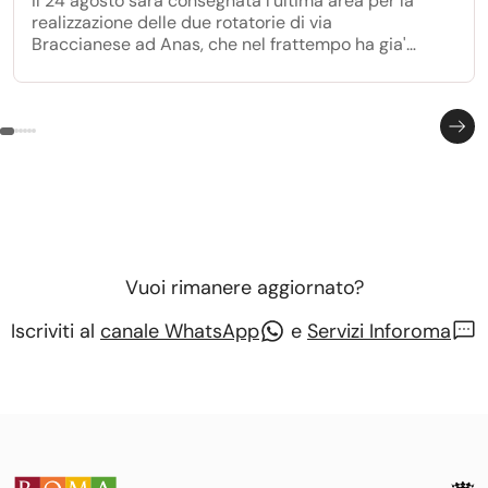
Il 24 agosto sarà consegnata l'ultima area per la
realizzazione delle due rotatorie di via
Braccianese ad Anas, che nel frattempo ha gia'
avviato i lavori per la realizzazione della prima
rotatoria all'incrocio con via Anguillarese.
Vuoi rimanere aggiornato?
Iscriviti al
canale WhatsApp
e
Servizi Inforoma