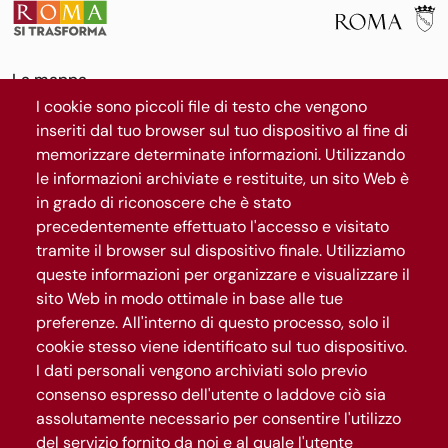
La mappa
Il progetto
I cookie sono piccoli file di testo che vengono
News
inseriti dal tuo browser sul tuo dispositivo al fine di
memorizzare determinate informazioni. Utilizzando
Segui Roma Capitale
le informazioni archiviate e restituite, un sito Web è
in grado di riconoscere che è stato
precedentemente effettuato l'accesso e visitato
Iscriviti al canale WhatsApp
tramite il browser sul dispositivo finale. Utilizziamo
queste informazioni per organizzare e visualizzare il
sito Web in modo ottimale in base alle tue
preferenze. All'interno di questo processo, solo il
cookie stesso viene identificato sul tuo dispositivo.
I dati personali vengono archiviati solo previo
consenso espresso dell'utente o laddove ciò sia
assolutamente necessario per consentire l'utilizzo
del servizio fornito da noi e al quale l'utente
Gestisci privacy