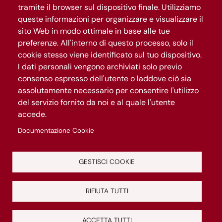
tramite il browser sul dispositivo finale. Utilizziamo
queste informazioni per organizzare e visualizzare il
sito Web in modo ottimale in base alle tue
preferenze. All'interno di questo processo, solo il
cookie stesso viene identificato sul tuo dispositivo.
I dati personali vengono archiviati solo previo
consenso espresso dell'utente o laddove ciò sia
assolutamente necessario per consentire l'utilizzo
Gestisci privacy
del servizio fornito da noi e al quale l'utente
accede.
Privacy e Cookies policy
Documentazione Cookie
Le informazioni sul portale sono in continuo aggiornamento.
Aiutaci a migliorarlo. Scrivi a
segnalazioni@romasitrasforma.it
GESTISCI COOKIE
RIFIUTA TUTTI
ACCETTA TUTTI